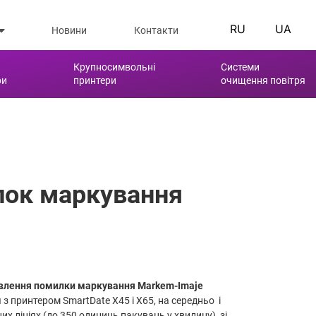
RU
UA
Новини
Контакти
Крупносимвольні
Системи
ри
принтери
очищення повітря
лок маркування
влення помилки маркування Markem-Imaje
з принтером SmartDate X45 і X65, на середньо і
 лініях (до 350 одиниць пакувань у хвилину), зі