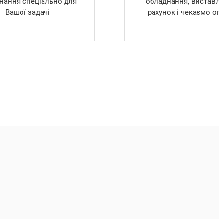
нання спеціально для
обладнання, вистав
Вашої задачі
рахунок і чекаємо о