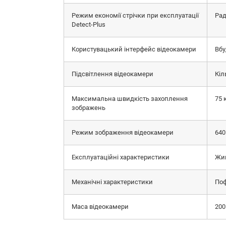
Режим економії стрічки при експлуатації
Рад
Detect-Plus
Користувацький інтерфейс відеокамери
Вбу
Підсвітлення відеокамери
Кіл
Максимальна швидкість захоплення
75 
зображень
Режим зображення відеокамери
640
Експлуатаційні характеристики
Жив
Механічні характеристики
Поф
Маса відеокамери
200