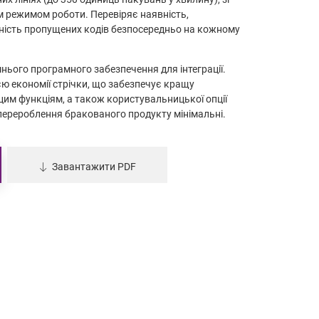
м режимом роботи. Перевіряє наявність,
утність пропущених кодів безпосередньо на кожному
шнього програмного забезпечення для інтеграції.
єю економії стрічки, що забезпечує кращу
 цим функціям, а також користувальницької опції
і перероблення бракованого продукту мінімальні.
Завантажити PDF