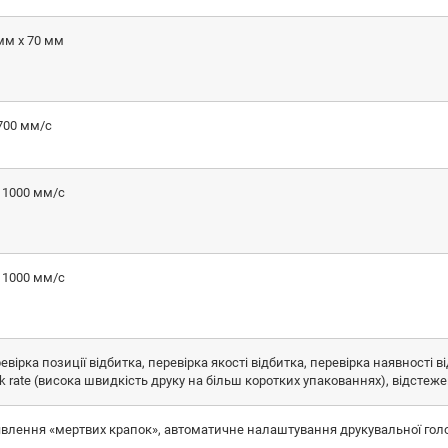
мм x 70 мм
700 мм/с
- 1000 мм/с
- 1000 мм/с
евірка позиції відбитка, перевірка якості відбитка, перевірка наявності 
k rate (висока швидкість друку на більш коротких упакованнях), відстежен
влення «мертвих крапок», автоматичне налаштування друкувальної гол