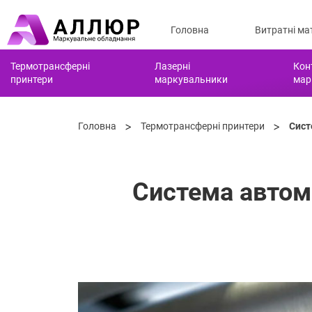
Головна
Витратні ма
Термотрансферні
Лазерні
Кон
принтери
маркувальники
мар
>
>
Головна
Термотрансферні принтери
Сист
Система автом