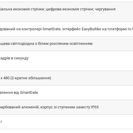
іальна економія стрічки; цифрова економія стрічки; чергування
дований на контролері SmartDate, інтерфейс EasyBuilder на платформі In-
ьцева світлодіодна з білим розсіяним освітленням
кадрів в секунду
 x 480 (2-кратне збільшення)
лення від SmartDate
арбований алюміній, корпус зі ступенем захисту IP65
 г