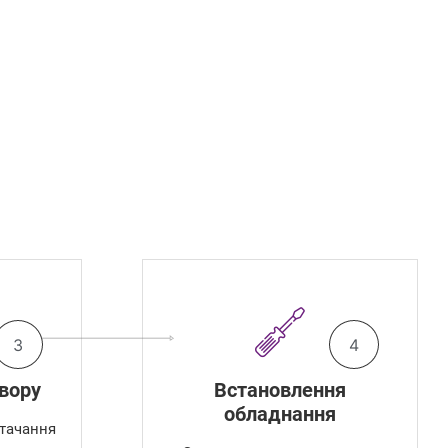
3
4
вору
Встановлення
обладнання
тачання