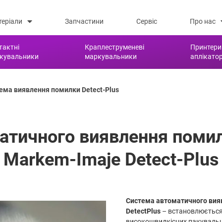
теріали
Запчастини
Сервіс
Про нас
тактні
Краплеструменеві
Принтери
кувальники
маркувальники
аплікато
ема виявлення помилки Detect-Plus
атичного виявлення поми
Markem-Imaje Detect-Plus
Система автоматичного вия
DetectPlus
– встановлюється 
високошвидкісних пакувальних