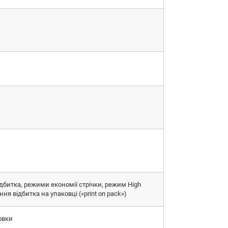
відбитка, режими економії стрічки, режим High
ня відбитка на упаковці («print on pack»)
овки