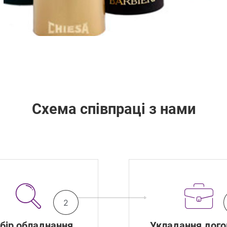
Схема співпраці з нами
2
бір обладнання
Укладання дого