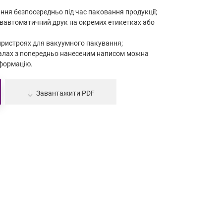
ння безпосередньо під час паковання продукції;
вавтоматичний друк на окремих етикетках або
пристроях для вакуумного пакування;
алах з попередньо нанесеним написом можна
формацію.
Завантажити PDF