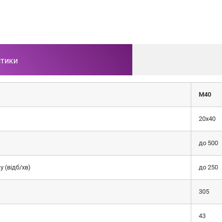
стики
М40
20х40
до 500
 (відб/хв)
до 250
305
43