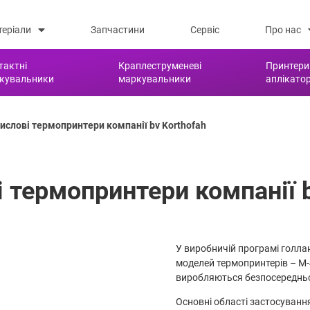
теріали
Запчастини
Сервіс
Про нас
тактні
Краплеструменеві
Принтери
кувальники
маркувальники
аплікато
слові термопринтери компанії bv Korthofah
 термопринтери компанії b
У виробничій програмі голлан
моделей термопринтерів – М-4
виробляються безпосередньо
Основні області застосуванн