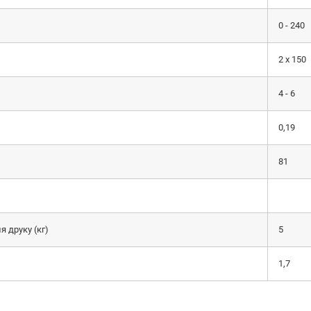
0 - 240
2 х 150
4 - 6
0,19
81
 друку (кг)
5
1,7