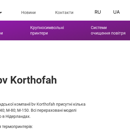
RU
UA
Новини
Контакти
Крупносимвольні
Системи
ри
принтери
очищення повітря
v Korthofah
дської компанії bv Korthofah присутні кілька
0; М-80; М-150. Всі перераховані моделі
 в Нідерландах.
я термопринтерів: