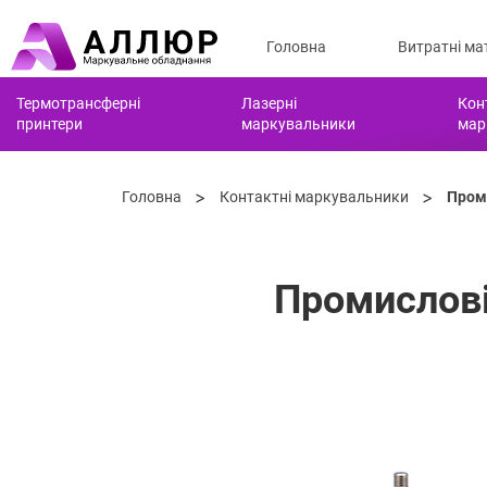
Головна
Витратні ма
Термотрансферні
Лазерні
Кон
принтери
маркувальники
мар
>
>
Головна
Контактні маркувальники
Проми
Промислові