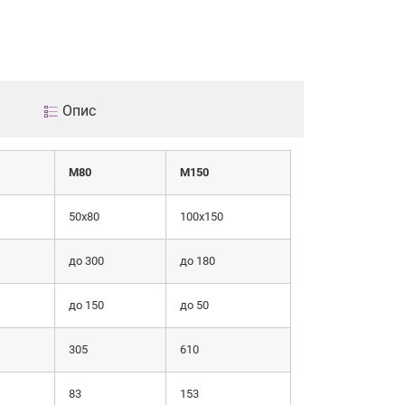
Опис
М80
М150
50х80
100х150
до 300
до 180
до 150
до 50
305
610
83
153