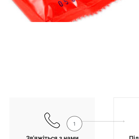
1
Зв'яжіться з нами
Під