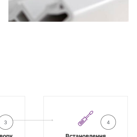
3
4
вору
Встановлення