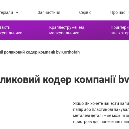
теріали
Запчастини
Сервіс
Про нас
тактні
Краплеструменеві
Принтери
кувальники
маркувальники
аплікато
й роликовий кодер компанії bv Korthofah
ликовий кодер компанії bv
Якщо Ви хочете нанести напи
папір або пластикові пакувал
металеві деталі – це можна з
пристроїв для нанесення нап