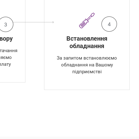
4
3
вору
Встановлення
обладнання
тачання
ляємо
За запитом встановлюємо
плату
обладнання на Вашому
підприємстві