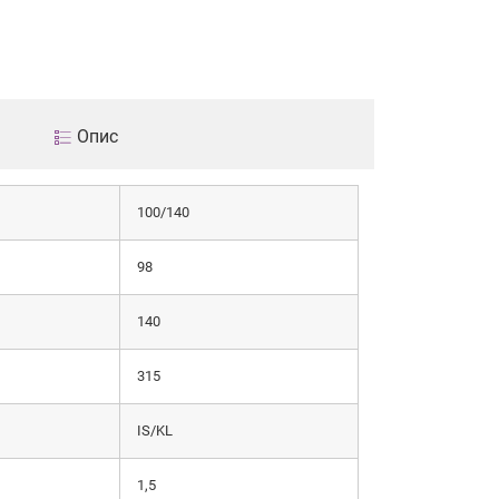
Опис
100/140
98
140
315
IS/KL
1,5