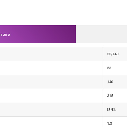
стики
55/140
53
140
315
IS/KL
1,3