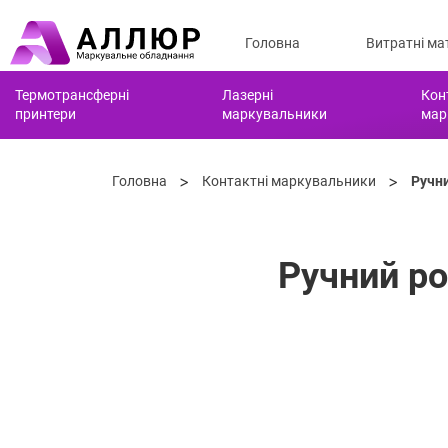
Головна
Витратні ма
Термотрансферні
Лазерні
Кон
принтери
маркувальники
мар
>
>
Головна
Контактні маркувальники
Ручни
Ручний ро