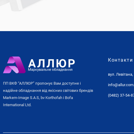
Контакти
вул. Левітана,
ПП ВКФ “АЛЛЮР” пропонує Вам доступне і
info@allur.com
надійне обладнання від якісних світових брендів
(0482) 37-54-8
Markem-Image S.A.S, bv Korthofah і Bofa
International Ltd.