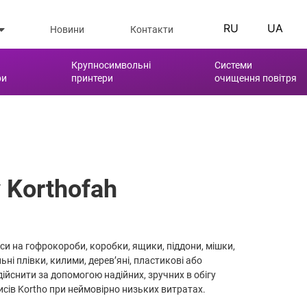
RU
UA
Новини
Контакти
Крупносимвольні
Системи
ри
принтери
очищення повітря
 Korthofah
си на гофрокороби, коробки, ящики, піддони, мішки,
ьні плівки, килими, дерев’яні, пластикові або
дійснити за допомогою надійних, зручних в обігу
исів Kortho при неймовірно низьких витратах.