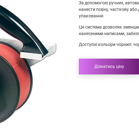
За допомогою ручних, автома
нанести повну, часткову або
упаковання.
Ця система дозволяє зменшит
нанесеними написами, забезп
Доступні кольори чорнил: чорн
Дізнатись ціну