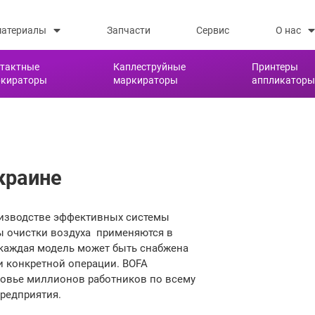
материалы
Запчасти
Сервис
О нас
тактные
Каплеструйные
Принтеры
ркираторы
маркираторы
аппликаторы
краине
роизводстве эффективных системы
ы очистки воздуха применяются в
 каждая модель может быть снабжена
 конкретной операции. BOFA
ровье миллионов работников по всему
редприятия.