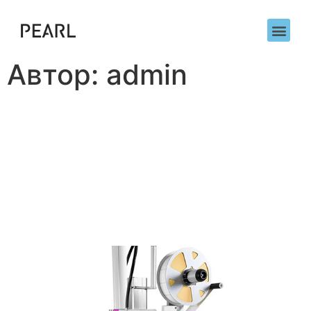
Автор:
admin
Предлагаем к продаже
термотрансферную ленту
(риббон) для угловых
печатающих головок (Near
Edge)