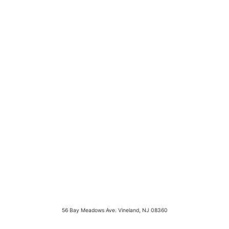
About us
Pricing plan
Contact us
Knowledgebase
Gift card
Lookbook 2021
Privacy policy
Shipping & refund
56 Bay Meadows Ave. Vineland, NJ 08360